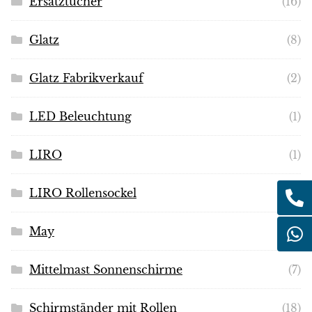
Ersatztücher
(16)
Glatz
(8)
Glatz Fabrikverkauf
(2)
LED Beleuchtung
(1)
LIRO
(1)
LIRO Rollensockel
(7)
May
(2)
Mittelmast Sonnenschirme
(7)
Schirmständer mit Rollen
(18)