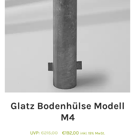
Glatz Bodenhülse Modell
M4
Ursprünglicher
Aktueller
UVP:
€
215,00
€
192,00
inkl. 19% MwSt.