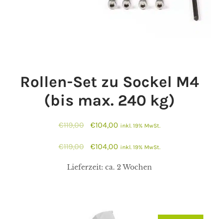
Rollen-Set zu Sockel M4
(bis max. 240 kg)
Ursprünglicher
Aktueller
€
119,00
€
104,00
inkl. 19% MwSt.
Preis
Preis
Ursprünglicher
Aktueller
€
119,00
€
104,00
inkl. 19% MwSt.
war:
ist:
Preis
Preis
€119,00
€104,00.
Lieferzeit:
ca. 2 Wochen
war:
ist:
€119,00
€104,00.