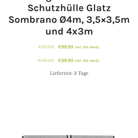
Schutzhülle Glatz
Sombrano Ø4m, 3,5×3,5m
und 4x3m
Ursprünglicher
Aktueller
€
115,00
€
99,99
inkl. 19% MwSt.
Preis
Preis
Ursprünglicher
Aktueller
€
115,00
€
99,99
inkl. 19% MwSt.
war:
ist:
Preis
Preis
€115,00
€99,99.
Lieferzeit:
3 Tage
war:
ist:
€115,00
€99,99.