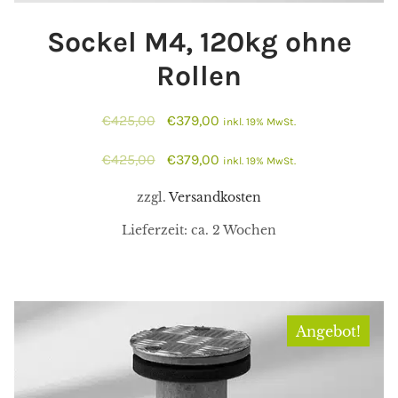
Sockel M4, 120kg ohne
Rollen
Ursprünglicher
Aktueller
€
425,00
€
379,00
inkl. 19% MwSt.
Preis
Preis
Ursprünglicher
Aktueller
€
425,00
€
379,00
inkl. 19% MwSt.
war:
ist:
Preis
Preis
€425,00
€379,00.
zzgl.
Versandkosten
war:
ist:
Lieferzeit:
ca. 2 Wochen
€425,00
€379,00.
Angebot!