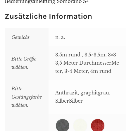
Bedienungsanleitung Sombrano S+
Zusätzliche Information
Gewicht
n. a.
3,5m rund
, 3,5×3,5m, 3×3
Bitte Größe
3,5 Meter Durchmesser
Me
wählen:
ter, 3×4 Meter, 4m rund
Bitte
Anthrazit, graphitgrau,
Gestängefarbe
Silber
Silber
wählen: