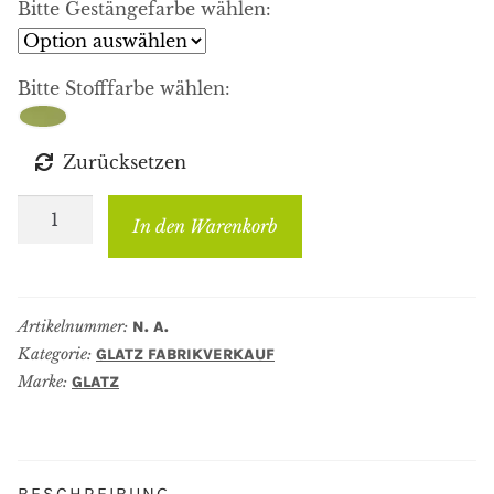
Bitte Gestängefarbe wählen:
Bitte Stofffarbe wählen:
Zurücksetzen
Glatz
In den Warenkorb
Sombrano
S+
Ausstellungsstück
Artikelnummer:
N. A.
Menge
Kategorie:
GLATZ FABRIKVERKAUF
Marke:
GLATZ
BESCHREIBUNG