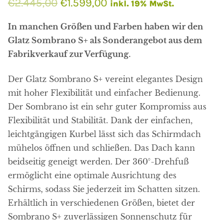
Ursprünglicher
Aktueller
€
2.445,00
€
1.599,00
inkl. 19% MwSt.
Preis
Preis
In manchen Größen und Farben haben wir den
war:
ist:
Glatz Sombrano S+ als Sonderangebot aus dem
Fabrikverkauf zur Verfügung.
€2.445,00
€1.599,00.
Der Glatz Sombrano S+ vereint elegantes Design
mit hoher Flexibilität und einfacher Bedienung.
Der Sombrano ist ein sehr guter Kompromiss aus
Flexibilität und Stabilität. Dank der einfachen,
leichtgängigen Kurbel lässt sich das Schirmdach
mühelos öffnen und schließen. Das Dach kann
beidseitig geneigt werden. Der 360°-Drehfuß
ermöglicht eine optimale Ausrichtung des
Schirms, sodass Sie jederzeit im Schatten sitzen.
Erhältlich in verschiedenen Größen, bietet der
Sombrano S+ zuverlässigen Sonnenschutz für