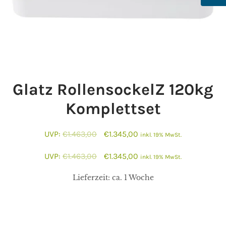
Glatz RollensockelZ 120kg
Komplettset
Ursprünglicher
Aktueller
UVP:
€
1.463,00
€
1.345,00
inkl. 19% MwSt.
Preis
Preis
Ursprünglicher
Aktueller
UVP:
€
1.463,00
€
1.345,00
inkl. 19% MwSt.
war:
ist:
Preis
Preis
€1.463,00
€1.345,00.
Lieferzeit:
ca. 1 Woche
war:
ist:
€1.463,00
€1.345,00.