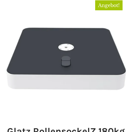
Angebot!
Glatz RollensockelZ 180kg