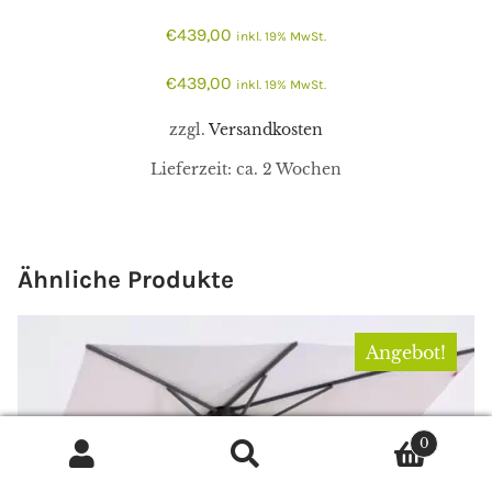
€
439,00
inkl. 19% MwSt.
€
439,00
inkl. 19% MwSt.
zzgl.
Versandkosten
Lieferzeit:
ca. 2 Wochen
Ähnliche Produkte
Angebot!
0
Suchen
Suchen