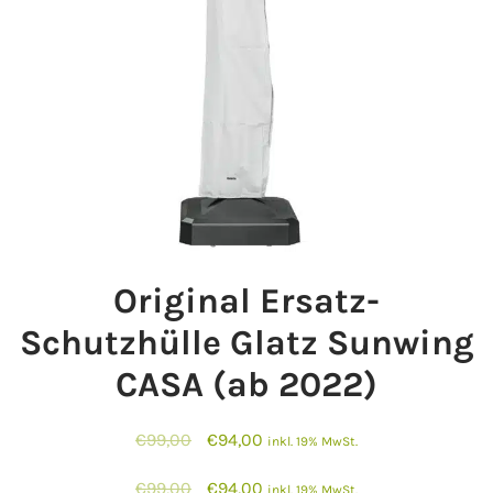
Original Ersatz-
Schutzhülle Glatz Sunwing
CASA (ab 2022)
Ursprünglicher
Aktueller
€
99,00
€
94,00
inkl. 19% MwSt.
Preis
Preis
Ursprünglicher
Aktueller
€
99,00
€
94,00
inkl. 19% MwSt.