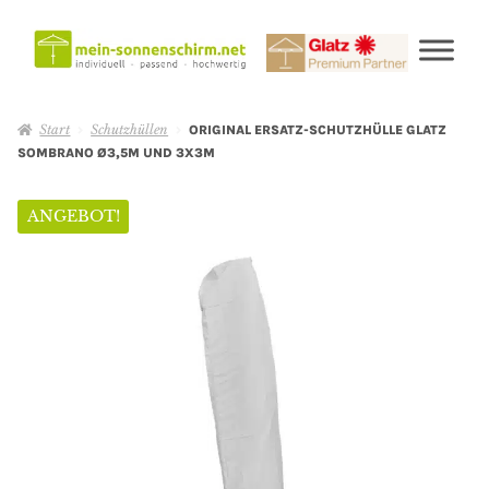
Start
Schutzhüllen
ORIGINAL ERSATZ-SCHUTZHÜLLE GLATZ
SOMBRANO Ø3,5M UND 3X3M
ANGEBOT!