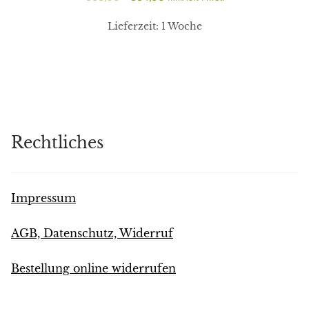
war:
ist:
Preis
Preis
€99,00
€94,00.
Lieferzeit:
1 Woche
war:
ist:
€99,00
€94,00.
Rechtliches
Impressum
AGB, Datenschutz, Widerruf
Bestellung online widerrufen