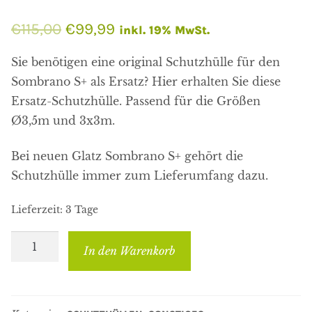
Ursprünglicher
Aktueller
€
115,00
€
99,99
inkl. 19% MwSt.
Preis
Preis
Sie benötigen eine original Schutzhülle für den
war:
ist:
Sombrano S+ als Ersatz? Hier erhalten Sie diese
Ersatz-Schutzhülle. Passend für die Größen
€115,00
€99,99.
Ø3,5m und 3x3m.
Bei neuen Glatz Sombrano S+ gehört die
Schutzhülle immer zum Lieferumfang dazu.
Lieferzeit:
3 Tage
Original
In den Warenkorb
Ersatz-
Schutzhülle
Glatz