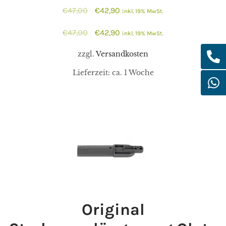
Ursprünglicher
Aktueller
€
47,00
€
42,90
inkl. 19% MwSt.
Preis
Preis
Ursprünglicher
Aktueller
€
47,00
€
42,90
inkl. 19% MwSt.
war:
ist:
Preis
Preis
€47,00
€42,90.
zzgl.
Versandkosten
war:
ist:
Lieferzeit:
ca. 1 Woche
€47,00
€42,90.
Original