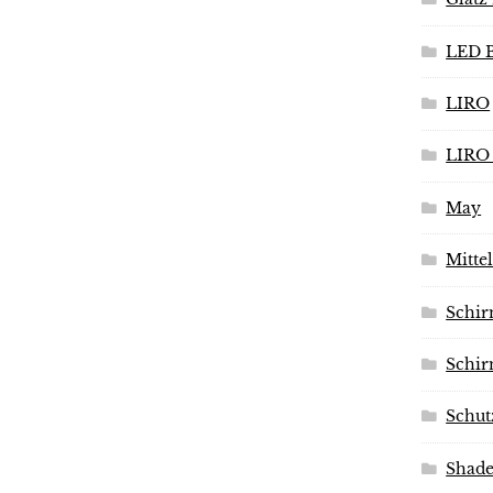
LED B
LIRO
LIRO 
May
Mitte
Schir
Schir
Schut
Shad