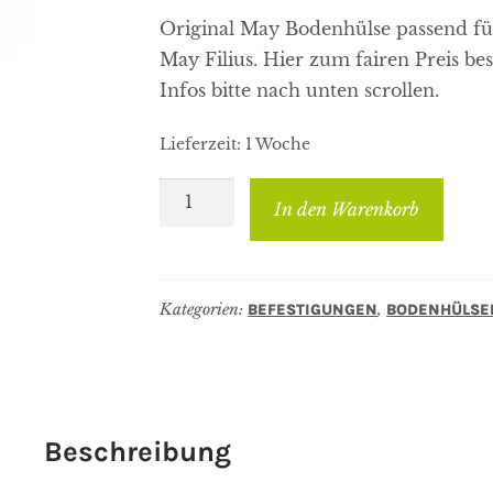
Original May Bodenhülse passend f
May Filius. Hier zum fairen Preis be
Infos bitte nach unten scrollen.
Lieferzeit:
1 Woche
May
In den Warenkorb
Bodenhülse
DMZ118
für
Kategorien:
,
BEFESTIGUNGEN
BODENHÜLSE
Modelle
Mezzo,
Dacapo
und
Filius
Beschreibung
Menge