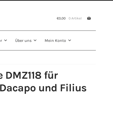
€
0,00
0 Artikel
ör
Über uns
Mein Konto
 DMZ118 für
Dacapo und Filius