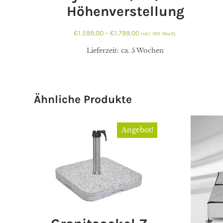
Höhenverstellung
€
1.599,00
–
€
1.799,00
inkl. 19% MwSt.
€
1.599,00
€
1.799,00
Lieferzeit:
ca. 5 Wochen
Ähnliche Produkte
Angebot!