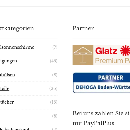
tkategorien
Partner
lsonnenschirme
(7)
tigungen
(45)
nhülsen
(8)
teile
(26)
ztücher
(16)
Bei uns zahlen Sie s
(8)
mit PayPalPlus
 Fabrikverkauf
(2)