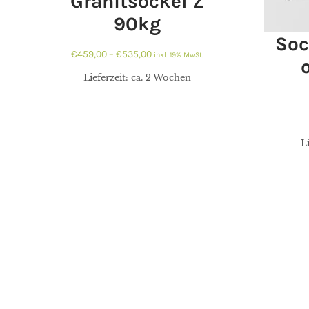
Granitsockel Z
90kg
Soc
€
459,00
–
€
535,00
inkl. 19% MwSt.
€
459,00
€
535,00
Lieferzeit:
ca. 2 Wochen
L