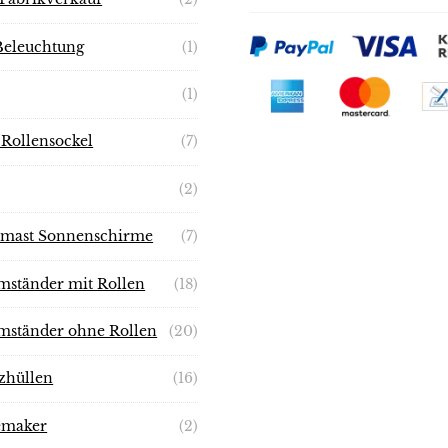
eleuchtung
(1)
(1)
Rollensockel
(7)
(2)
lmast Sonnenschirme
(7)
mständer mit Rollen
(18)
mständer ohne Rollen
(20)
zhüllen
(16)
emaker
(2)