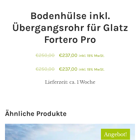
Bodenhülse inkl.
Übergangsrohr für Glatz
Fortero Pro
Ursprünglicher
Aktueller
€
250,00
€
237,00
inkl. 19% MwSt.
Preis
Preis
Ursprünglicher
Aktueller
€
250,00
€
237,00
inkl. 19% MwSt.
war:
ist:
Preis
Preis
€250,00
€237,00.
Lieferzeit:
ca. 1 Woche
war:
ist:
€250,00
€237,00.
Ähnliche Produkte
Angebot!