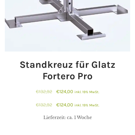
Standkreuz für Glatz
Fortero Pro
Ursprünglicher
Aktueller
€
132,92
€
124,00
inkl. 19% MwSt.
Preis
Preis
Ursprünglicher
Aktueller
€
132,92
€
124,00
inkl. 19% MwSt.
war:
ist:
Preis
Preis
€132,92
€124,00.
Lieferzeit:
ca. 1 Woche
war:
ist:
€132,92
€124,00.