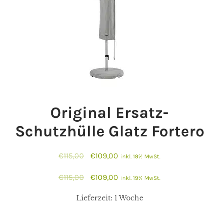
Original Ersatz-
Schutzhülle Glatz Fortero
Ursprünglicher
Aktueller
€
115,00
€
109,00
inkl. 19% MwSt.
Preis
Preis
Ursprünglicher
Aktueller
€
115,00
€
109,00
inkl. 19% MwSt.
war:
ist:
Preis
Preis
€115,00
€109,00.
Lieferzeit:
1 Woche
war:
ist:
€115,00
€109,00.